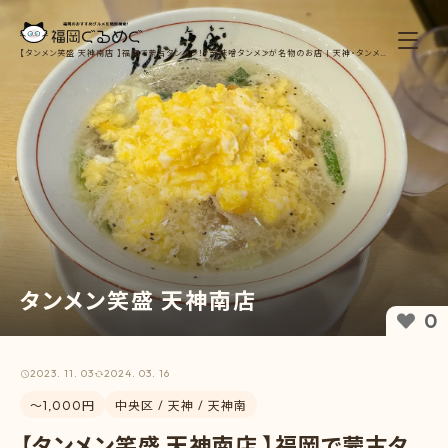
【タンメン笑盛 天神南店 】福岡で蒙古タンメン！？辛味噌タンメンが名物のお店 | 天神・タンメ
ンランチ【福岡ぐるめぐ】
タンメン笑盛 天神南店
0
2023. 11. 03
2024. 03. 16
〜1,000円
中央区 / 天神 / 天神南
【タンメン笑盛 天神南店 】福岡で蒙古タ