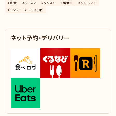
#和食
#ラーメン
#タンメン
#居酒屋
#会社ランチ
#ランチ
#〜1,000円
ネ
ッ
ト
予
約
・
デ
リ
バ
リ
ー