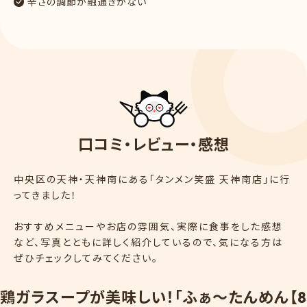
辛さの調節が融通きかない
口
コ
ミ
・
レ
ビ
ュ
ー
・
感
想
中央区の天神・天神南にある「タンメン笑盛 天神南店」に行
ってきました！
おすすめメニューやお店の雰囲気、実際に食事をした感想
など、写真とともに詳しく紹介しているので、気になる方は
ぜひチェックしてみてください。
鶏
ガ
ラ
ス
ー
プ
が
美
味
し
い
！
「
ふ
ぁ
〜
た
ん
め
ん
【
8