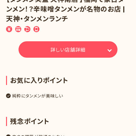
ンメン！？辛味噌タンメンが名物のお店 |
天神・タンメンランチ
詳しい店舗詳細
お
気
に
入
り
ポ
イ
ン
ト
純粋にタンメンが美味しい
残
念
ポ
イ
ン
ト