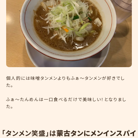
個人的には味噌タンメンよりもふぁ〜タンメンが好きでし
た。
ふぁ〜たんめんは一口食べるだけで美味しい！となりまし
た。
「
タ
ン
メ
ン
笑
盛
」
は
蒙古タンにメンインスパイ