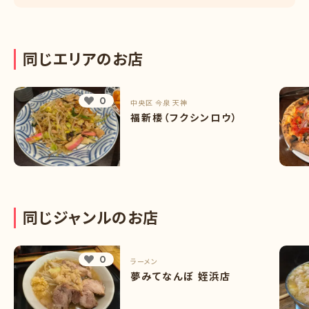
同
じ
エ
リ
ア
の
お
店
0
中央区
今泉
天神
福新楼（フクシンロウ）
同
じ
ジ
ャ
ン
ル
の
お
店
0
ラーメン
夢みてなんぼ 姪浜店