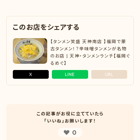
こ
の
お
店
を
シ
ェ
ア
す
る
【タンメン笑盛 天神南店 】福岡で蒙
古タンメン！？辛味噌タンメンが名物
のお店 | 天神・タンメンランチ【福岡ぐ
るめぐ】
X
LINE
URL
この記事がお役に立てていたら
「いいね」お願いします！
0