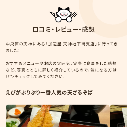
口
コ
ミ
・
レ
ビ
ュ
ー
・
感
想
中央区の天神にある「加辺屋 天神地下街支店」に行ってき
ました！
おすすめメニューやお店の雰囲気、実際に食事をした感想
など、写真とともに詳しく紹介しているので、気になる方は
ぜひチェックしてみてください。
えびがぷりぷり一番人気の天ざるぞば