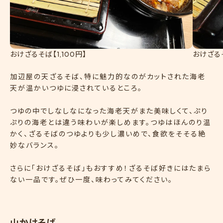
おけざるそば【1,100円】
おけざるそ
加辺屋の天ざるそば、特に魅力的なのがカットされた海老
天が温かいつゆに浸されているところ。
つゆの中でしなしなになった海老天がまた美味しくて、ぷり
ぷりの海老とは違う味わいが楽しめます。つゆはほんのり温
かく、ざるそばのつゆよりも少し濃いめで、食欲をそそる絶
妙なバランス。
さらに「おけざるそば」もおすすめ！ざるそば好きにはたまら
ない一品です。ぜひ一度、味わってみてください。
山かけそば