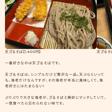
天ざるそば【1,400円】
天ざるそば
一番好きなのは天ざるそばです。
天ざるそばは、シンプルだけど贅沢な一品。天ぷらといって
も、海老だけなんですが、その海老が本当に美味しくて、海
老好きにはたまらない！
ぷりぷりで大きな海老が、ざるそばと絶妙にマッチしていて、
一度食べたら忘れられない味です。