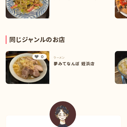
同
じ
ジ
ャ
ン
ル
の
お
店
0
ラーメン
夢みてなんぼ 姪浜店