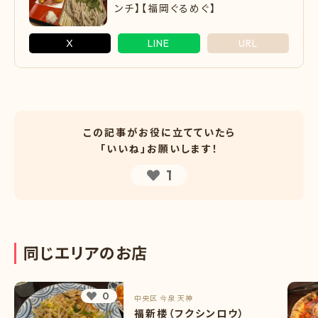
ンチ】【福岡ぐるめぐ】
X
LINE
URL
この記事がお役に立てていたら
「いいね」お願いします！
1
同
じ
エ
リ
ア
の
お
店
0
中央区
今泉
天神
福新楼（フクシンロウ）