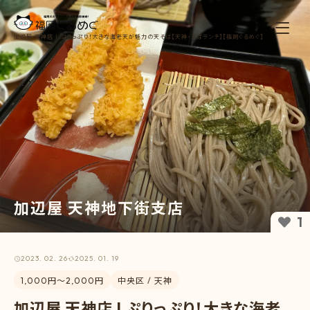
加辺屋 天神店 | ぷりっぷり！大きな海老天が魅力の天そば【天神・そばランチ】【福岡ぐるめぐ】
加辺屋 天神地下街支店
1
2023. 02. 26
2025. 01. 19
1,000円〜2,000円
中央区 / 天神
加辺屋 天神店 | ぷりっぷり！大きな海老