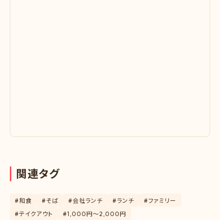
関
連
タ
グ
#和食
#そば
#会社ランチ
#ランチ
#ファミリー
#テイクアウト
#1,000円〜2,000円