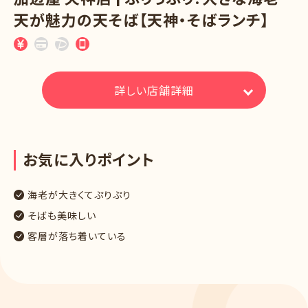
天が魅力の天そば【天神・そばランチ】
詳しい店舗詳細
お
気
に
入
り
ポ
イ
ン
ト
海老が大きくてぷりぷり
そばも美味しい
客層が落ち着いている