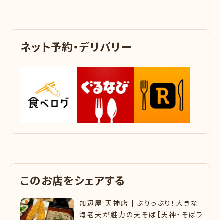
ネ
ッ
ト
予
約
・
デ
リ
バ
リ
ー
こ
の
お
店
を
シ
ェ
ア
す
る
加辺屋 天神店 | ぷりっぷり！大きな
海老天が魅力の天そば【天神・そばラ