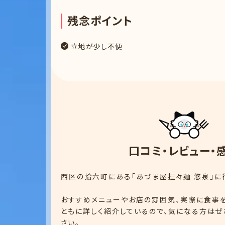
残
念
ポ
イ
ン
ト
立地が少し不便
口
コ
ミ
・
レ
ビ
ュ
ー
・
西区の拾六町にある「あづま屋担々麺 悠泉」に
おすすめメニューやお店の雰囲気、実際に食事
ともに詳しく紹介しているので、気になる方はぜ
さい。