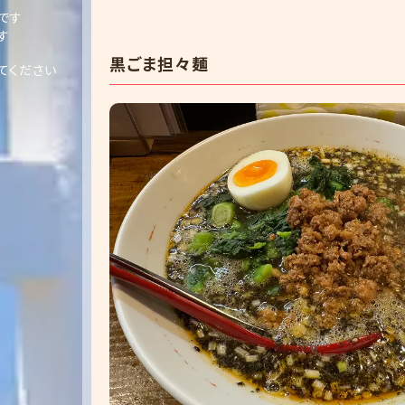
です
す
黒ごま担々麺
てください