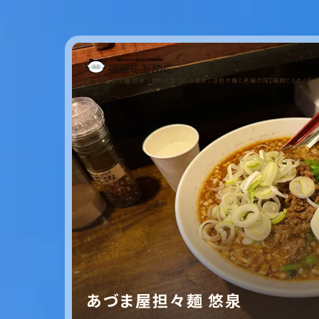
あづま屋担々麺 悠泉｜地元で愛される濃厚ごま担々麺と老舗の味【福岡ぐるめぐ】
あづま屋担々麺 悠泉