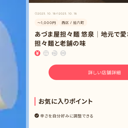
2025. 10. 18
2025. 10. 18
〜1,000円
西区 / 拾六町
あづま屋担々麺 悠泉｜地元で愛
担々麺と老舗の味
詳しい店舗詳細
お
気
に
入
り
ポ
イ
ン
ト
辛さを自分好みに調整できる