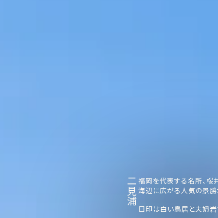
二見浦
福岡を代表する名所、桜
海辺に広がる人気の景勝
目印は白い鳥居と夫婦岩