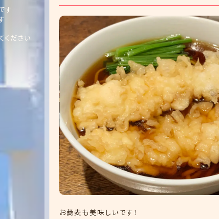
です
す
てください
お蕎麦も美味しいです！