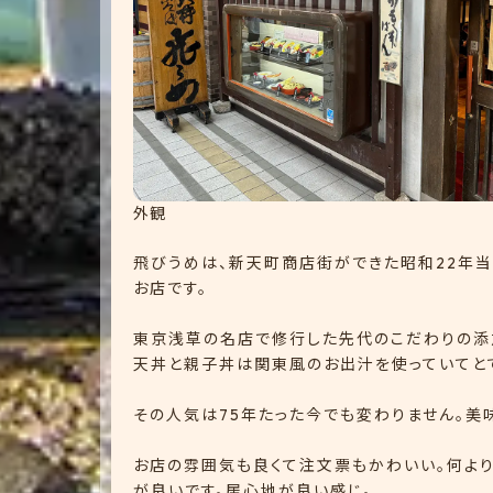
外観
飛びうめは、新天町商店街ができた昭和22年
お店です。
東京浅草の名店で修行した先代のこだわりの添
天丼と親子丼は関東風のお出汁を使っていてと
その人気は75年たった今でも変わりません。美
お店の雰囲気も良くて注文票もかわいい。何よ
が良いです。居心地が良い感じ。