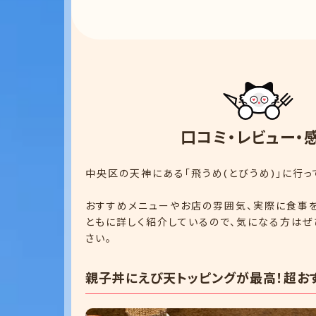
口
コ
ミ
・
レ
ビ
ュ
ー
・
中央区の天神にある「飛うめ(とびうめ)」に行っ
おすすめメニューやお店の雰囲気、実際に食事
ともに詳しく紹介しているので、気になる方はぜ
さい。
親子丼にえび天トッピングが最高！超おすす