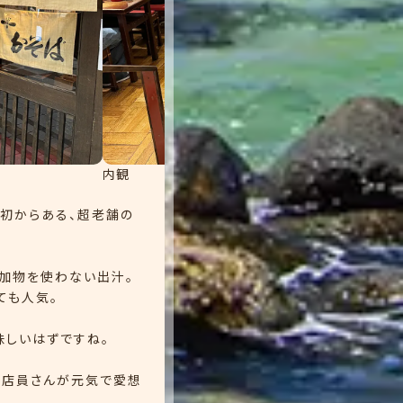
内観
当初からある、超老舗の
加物を使わない出汁。
ても人気。
味しいはずですね。
り店員さんが元気で愛想