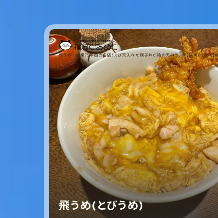
飛うめ｜創業75年超の名店！えび天入れた親子丼が絶の天神ランチ【福岡ぐるめぐ】
飛うめ(とびうめ)