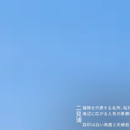
二見浦
福岡を代表する名所、桜
海辺に広がる人気の景勝
目印は白い鳥居と夫婦岩