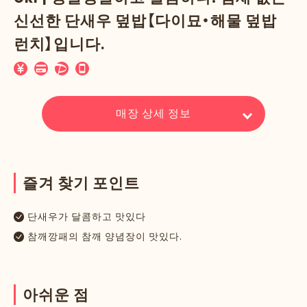
신선한 단새우 덮밥【다이묘・해물 덮밥
런치】입니다.
매장 상세 정보
즐
겨
찾
기
포
인
트
단새우가 달콤하고 맛있다
참깨깡패의 참깨 양념장이 맛있다.
아
쉬
운
점