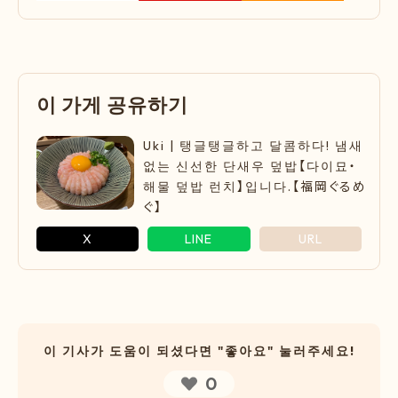
이
가
게
공
유
하
기
Uki | 탱글탱글하고 달콤하다! 냄새
없는 신선한 단새우 덮밥【다이묘・
해물 덮밥 런치】입니다.【福岡ぐるめ
ぐ】
X
LINE
URL
이 기사가 도움이 되셨다면 "좋아요" 눌러주세요!
0