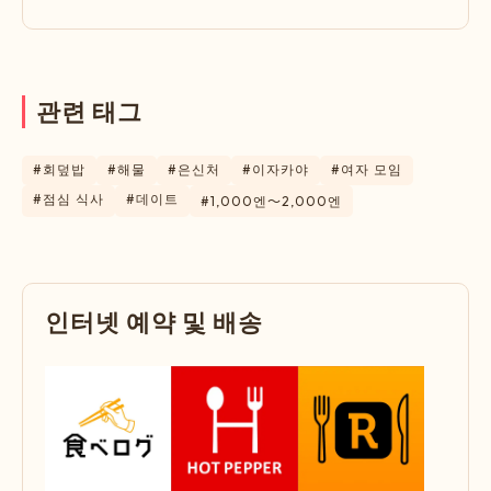
관
련
태
그
#회덮밥
#해물
#은신처
#이자카야
#여자 모임
#점심 식사
#데이트
#1,000엔〜2,000엔
인
터
넷
예
약
및
배
송