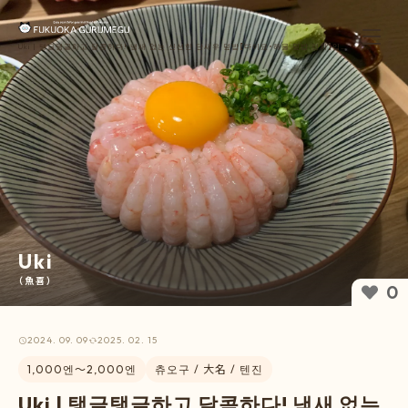
Uki | 탱글탱글하고 달콤하다! 냄새 없는 신선한 단새우 덮밥【다이묘・해물 덮밥 런치】입니
다.【福岡ぐるめぐ】
Uki
（魚喜）
0
2024. 09. 09
2025. 02. 15
1,000엔〜2,000엔
츄오구 / 大名 / 텐진
Uki | 탱글탱글하고 달콤하다! 냄새 없는