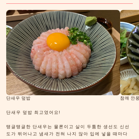
단새우 덮밥
참깨 깐
단새우 덮밥 최고였어요!
탱글탱글한 단새우는 물론이고 살이 두툼한 생선도 신선
도가 뛰어나고 냄새가 전혀 나지 않아 입에 넣을 때마다