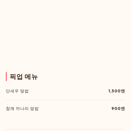
픽
업
메
뉴
단새우 덮밥
1,500엔
참깨 까나리 덮밥
900엔