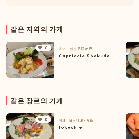
같
은
지
역
의
가
게
0
츄오구
텐진
舞鶴
赤坂
Capriccio Shokudo
같
은
장
르
의
가
게
0
刺身
・
日本料理
・
釜飯
tokoshie