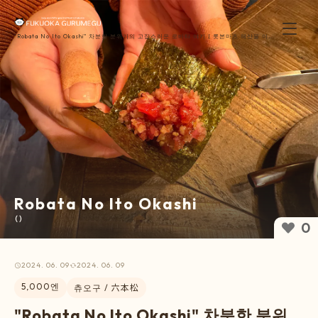
"Robata No Ito Okashi" 차분한 분위기의 고집스러운 로바타 야키 | 롯본마츠 해산물 이자
카야【福岡ぐるめぐ】
Robata No Ito Okashi
（）
0
2024. 06. 09
2024. 06. 09
5,000엔
츄오구 / 六本松
"Robata No Ito Okashi" 차분한 분위