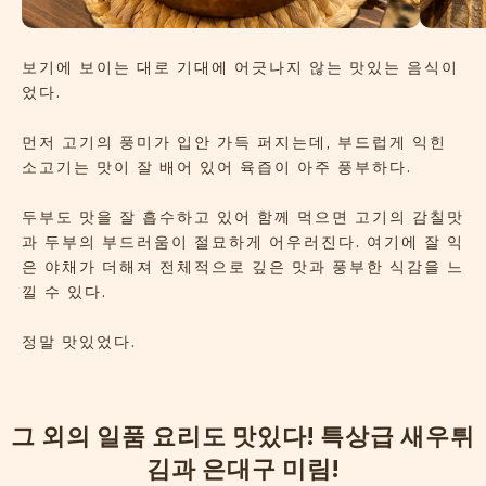
보기에 보이는 대로 기대에 어긋나지 않는 맛있는 음식이
었다.
먼저 고기의 풍미가 입안 가득 퍼지는데, 부드럽게 익힌
소고기는 맛이 잘 배어 있어 육즙이 아주 풍부하다.
두부도 맛을 잘 흡수하고 있어 함께 먹으면 고기의 감칠맛
과 두부의 부드러움이 절묘하게 어우러진다. 여기에 잘 익
은 야채가 더해져 전체적으로 깊은 맛과 풍부한 식감을 느
낄 수 있다.
정말 맛있었다.
그
외
의
일
품
요
리
도
맛
있
다
!
특
상
급
새
우
튀
김
과
은
대
구
미
림
!