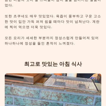
었다.
또한 츠쿠네도 매우 맛있었다. 육즙이 풍부하고 구운 고소
한 맛이 입안 가득 퍼져 씹을 때마다 맛이 넘쳐난다. 계란
에 찍어 먹으면 더욱 맛있다.
모든 요리가 세세한 부분까지 정성스럽게 만들어져 있어
하나하나에 정성을 들인 흔적이 느껴졌다.
최
고
로
맛
있
는
아
침
식
사