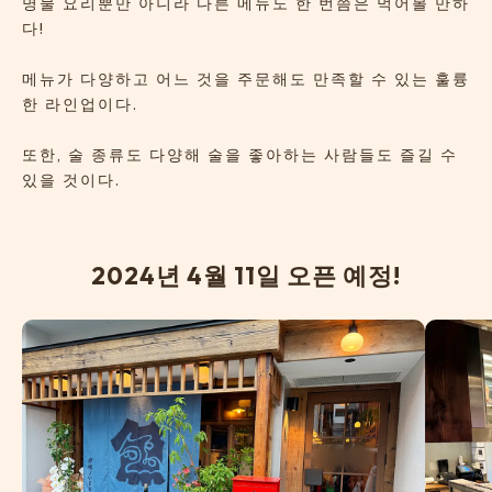
명물 요리뿐만 아니라 다른 메뉴도 한 번쯤은 먹어볼 만하
다!
메뉴가 다양하고 어느 것을 주문해도 만족할 수 있는 훌륭
한 라인업이다.
또한, 술 종류도 다양해 술을 좋아하는 사람들도 즐길 수
있을 것이다.
2
0
2
4
년
4
월
1
1
일
오
픈
예
정
!