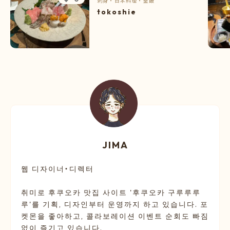
刺身
・
日本料理
・
釜飯
tokoshie
JIMA
웹 디자이너・디렉터
취미로 후쿠오카 맛집 사이트 '후쿠오카 구루루루
루'를 기획, 디자인부터 운영까지 하고 있습니다. 포
켓몬을 좋아하고, 콜라보레이션 이벤트 순회도 빠짐
없이 즐기고 있습니다.