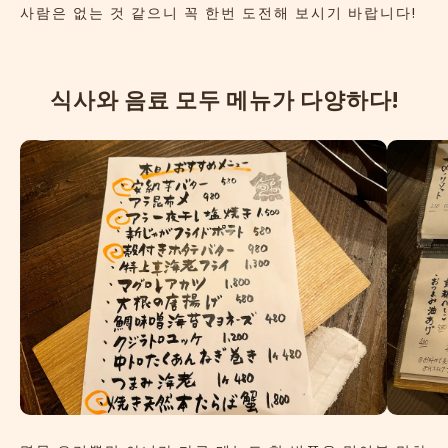
사람은 없는 것 같으니 꼭 한번 도전해 보시기 바랍니다!
식
사
와
음
료
모
두
메
뉴
가
다
양
하
다
!