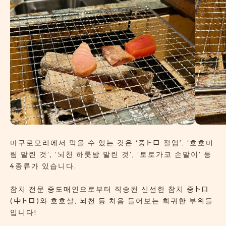
마구로모리에서 먹을 수 있는 것은 ‘중トロ 절임’, ‘호호미
림 말린 것’, ‘뇌천 하룻밤 말린 것’, ‘토로가코 손말이’ 등
4종류가 있습니다.
참치 전문 중도매인으로부터 직송된 신선한 참치 중トロ
(中トロ)와 호호살, 뇌천 등 처음 들어보는 희귀한 부위들
입니다!