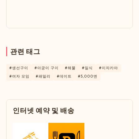
관
련
태
그
#생선구이
#아궁이 구이
#해물
#일식
#이자카야
#여자 모임
#패밀리
#데이트
#5,000엔
인
터
넷
예
약
및
배
송