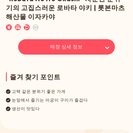
기의 고집스러운 로바타 야키 | 롯본마츠
해산물 이자카야
매장 상세 정보
즐
겨
찾
기
포
인
트
고택 같은 분위기 좋은 가게
눈앞에서 즐기는 아궁이 구이가 즐겁다
생선이 맛있다