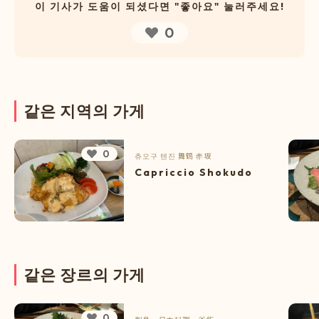
이 기사가 도움이 되셨다면 "좋아요" 눌러주세요!
0
같
은
지
역
의
가
게
0
츄오구
텐진
舞鶴
赤坂
Capriccio Shokudo
같
은
장
르
의
가
게
0