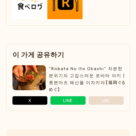
이
가
게
공
유
하
기
"Robata No Ito Okashi" 차분한
분위기의 고집스러운 로바타 야키 |
롯본마츠 해산물 이자카야【福岡ぐる
めぐ】
X
LINE
URL