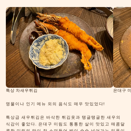
특상 차새우튀김
은대구 
명물이나 인기 메뉴 외의 음식도 매우 맛있었다!
특상급 새우튀김은 바삭한 튀김옷과 탱글탱글한 새우의
식감이 좋았다. 은대구 미림도 통통한 살이 맛있고 매콤달
콤한 미림의 맛이 잘 스며들어 밥이 술술 넘어가는 일품이