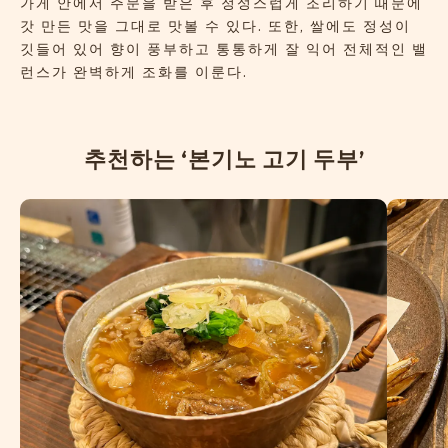
가게 안에서 주문을 받은 후 정성스럽게 조리하기 때문에
갓 만든 맛을 그대로 맛볼 수 있다. 또한, 쌀에도 정성이
깃들어 있어 향이 풍부하고 통통하게 잘 익어 전체적인 밸
런스가 완벽하게 조화를 이룬다.
추
천
하
는
‘
본
기
노
고
기
두
부
’