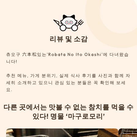
리
뷰
및
소
감
츄오구 六本松있는'Robata No Ito Okashi'에 다녀왔습
니다!
추천 메뉴, 가게 분위기, 실제 식사 후기를 사진과 함께 자
세히 소개하고 있으니 관심 있는 분들은 꼭 확인해 보세
요.
다
른
곳
에
서
는
맛
볼
수
없
는
참
치
를
먹
을
수
있
다
!
명
물
‘
마
구
로
모
리
’