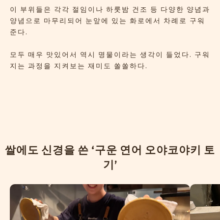
이 부위들은 각각 절임이나 하룻밤 건조 등 다양한 양념과
양념으로 마무리되어 눈앞에 있는 화로에서 차례로 구워
준다.
모두 매우 맛있어서 역시 명물이라는 생각이 들었다. 구워
지는 과정을 지켜보는 재미도 쏠쏠하다.
쌀
에
도
신
경
을
쓴
‘
구
운
연
어
오
야
코
야
키
토
기
’