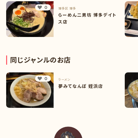
0
博多区
博多
らーめん二男坊 博多デイト
ス店
同
じ
ジ
ャ
ン
ル
の
お
店
0
ラーメン
夢みてなんぼ 姪浜店