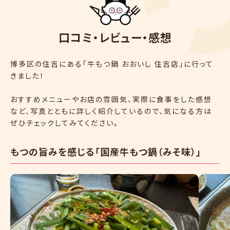
口
コ
ミ
・
レ
ビ
ュ
ー
・
感
想
博多区の住吉にある「牛もつ鍋 おおいし 住吉店」に行って
きました！
おすすめメニューやお店の雰囲気、実際に食事をした感想
など、写真とともに詳しく紹介しているので、気になる方は
ぜひチェックしてみてください。
もつの旨みを感じる「国産牛もつ鍋（みそ味）」