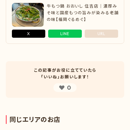
牛もつ鍋 おおいし 住吉店｜濃厚み
そ味と国産もつの旨みが染みる老舗
の味【福岡ぐるめぐ】
X
LINE
URL
この記事がお役に立てていたら
「いいね」お願いします！
0
同
じ
エ
リ
ア
の
お
店