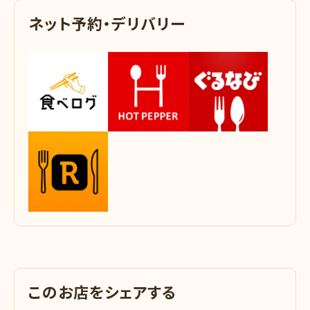
ネ
ッ
ト
予
約
・
デ
リ
バ
リ
ー
こ
の
お
店
を
シ
ェ
ア
す
る