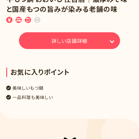
と国産もつの旨みが染みる老舗の味
詳しい店舗詳細
お
気
に
入
り
ポ
イ
ン
ト
美味しいもつ鍋
一品料理も美味しい