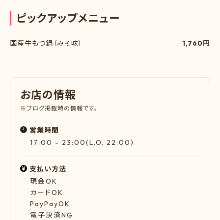
ピ
ッ
ク
ア
ッ
プ
メ
ニ
ュ
ー
国産牛もつ鍋（みそ味）
1,760円
お
店
の
情
報
※ブログ掲載時の情報です。
営業時間
17:00 - 23:00(L.O. 22:00)
支払い方法
現金OK
カードOK
PayPayOK
電子決済NG