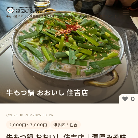
牛もつ鍋 おおいし 住吉店｜濃厚みそ味と国産もつの旨みが染みる老舗の味【福岡ぐるめぐ】
牛もつ鍋 おおいし 住吉店
0
2025. 10. 30
2025. 10. 28
2,000円〜3,000円
博多区 / 住吉
牛もつ鍋 おおいし 住吉店｜濃厚みそ味