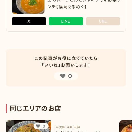
ンチ【福岡ぐるめぐ】
X
LINE
URL
この記事がお役に立てていたら
「いいね」お願いします！
0
同
じ
エ
リ
ア
の
お
店
0
中央区
今泉
天神