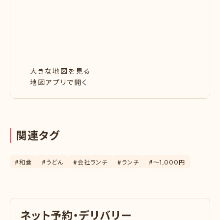
大きな地図を見る
地図アプリで開く
関
連
タ
グ
#和食
#うどん
#会社ランチ
#ランチ
#〜1,000円
ネ
ッ
ト
予
約
・
デ
リ
バ
リ
ー