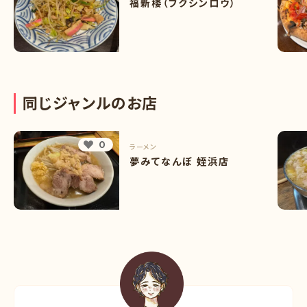
福新楼（フクシンロウ）
同
じ
ジ
ャ
ン
ル
の
お
店
0
ラーメン
夢みてなんぼ 姪浜店