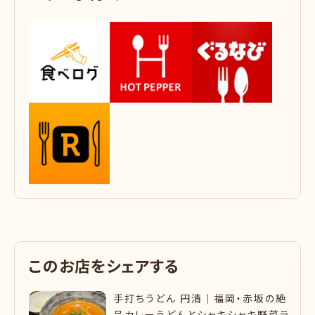
こ
の
お
店
を
シ
ェ
ア
す
る
手打ちうどん 円清｜福岡・赤坂の絶
品カレーうどんとシャキシャキ野菜ラ