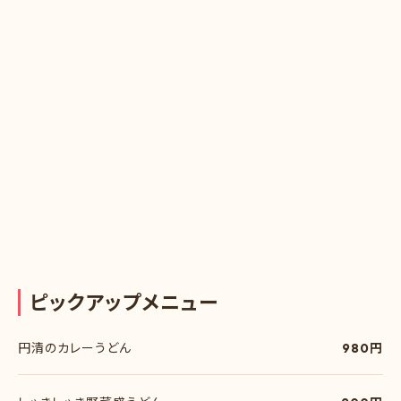
ピ
ッ
ク
ア
ッ
プ
メ
ニ
ュ
ー
円清のカレーうどん
980円