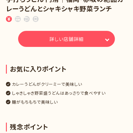
レーうどんとシャキシャキ野菜ランチ
詳しい店舗詳細
お
気
に
入
り
ポ
イ
ン
ト
カレーうどんがクリーミーで美味しい
しゃきしゃき野菜盛うどんはあっさりで食べやすい
麺がもちもちで美味しい
残
念
ポ
イ
ン
ト