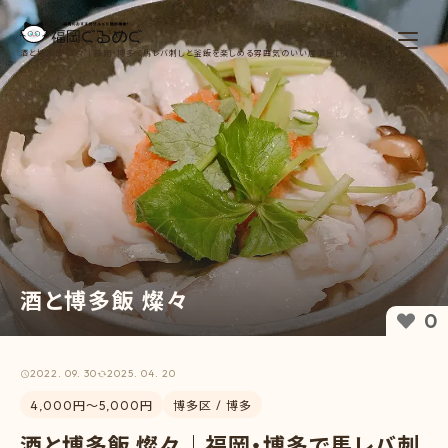
酒と博多飯 燦々｜福岡・博多で馬レバ刺しと釜飯を楽しめる雰囲気のいい居酒屋【福岡ぐるめ
ぐ】
酒と博多飯 燦々
0
2022. 09. 30
2025. 04. 20
4,000円〜5,000円
博多区 / 博多
酒と博多飯 燦々｜福岡・博多で馬レバ刺