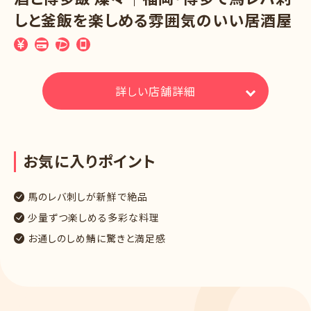
しと釜飯を楽しめる雰囲気のいい居酒屋
詳しい店舗詳細
お
気
に
入
り
ポ
イ
ン
ト
馬のレバ刺しが新鮮で絶品
少量ずつ楽しめる多彩な料理
お通しのしめ鯖に驚きと満足感