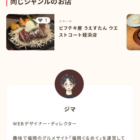
同
じ
ジ
ャ
ン
ル
の
お
店
1
ステーキ
ビフテキ屋 うえすたん ウエ
ストコート姪浜店
ジマ
WEBデザイナー・ディレクター
趣味で福岡のグルメサイト「福岡ぐるめぐ」を運営して