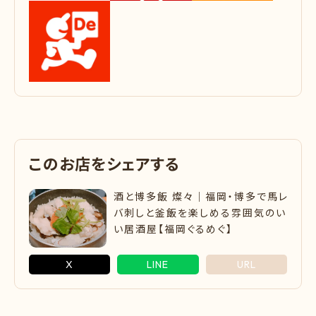
こ
の
お
店
を
シ
ェ
ア
す
る
酒と博多飯 燦々｜福岡・博多で馬レ
バ刺しと釜飯を楽しめる雰囲気のい
い居酒屋【福岡ぐるめぐ】
X
LINE
URL