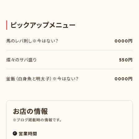
ピ
ッ
ク
ア
ッ
プ
メ
ニ
ュ
ー
馬のレバ刺し※今はない？
0000円
燦々のサバ盛り
550円
釜飯（白身魚と明太子）※今はない？
0000円
お
店
の
情
報
※ブログ掲載時の情報です。
営業時間