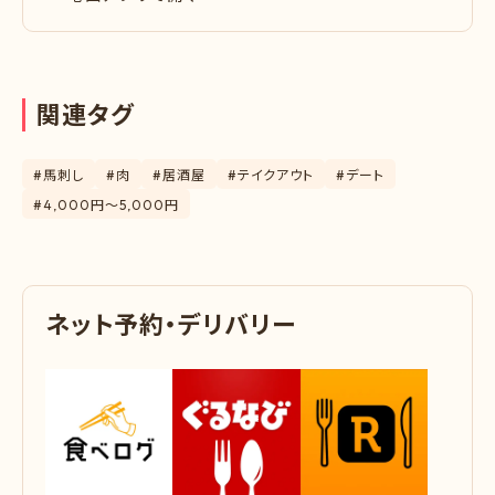
関
連
タ
グ
#馬刺し
#肉
#居酒屋
#テイクアウト
#デート
#4,000円〜5,000円
ネ
ッ
ト
予
約
・
デ
リ
バ
リ
ー