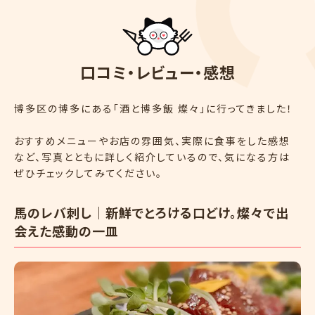
口
コ
ミ
・
レ
ビ
ュ
ー
・
感
想
博多区の博多にある「酒と博多飯 燦々」に行ってきました！
おすすめメニューやお店の雰囲気、実際に食事をした感想
など、写真とともに詳しく紹介しているので、気になる方は
ぜひチェックしてみてください。
馬のレバ刺し｜新鮮でとろける口どけ。燦々で出
会えた感動の一皿