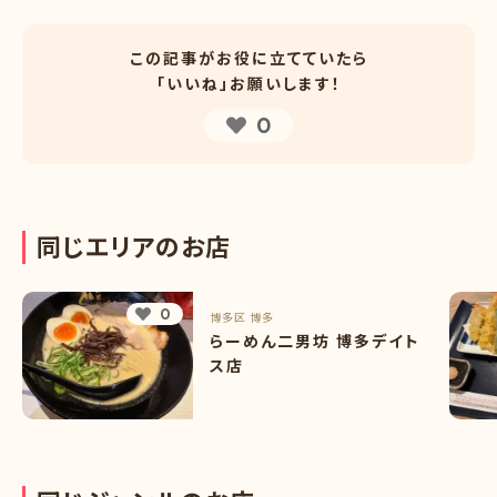
この記事がお役に立てていたら
「いいね」お願いします！
0
同
じ
エ
リ
ア
の
お
店
0
博多区
博多
らーめん二男坊 博多デイト
ス店