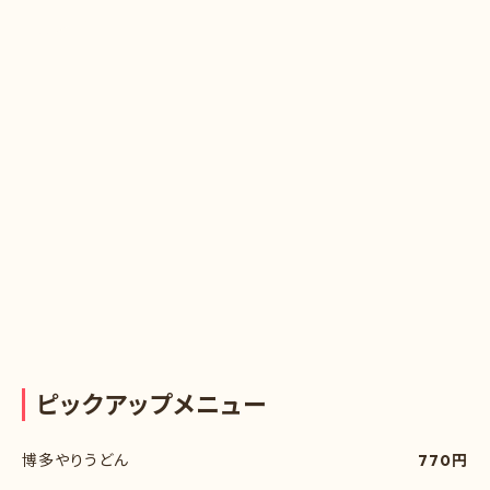
ピ
ッ
ク
ア
ッ
プ
メ
ニ
ュ
ー
博多やりうどん
770円