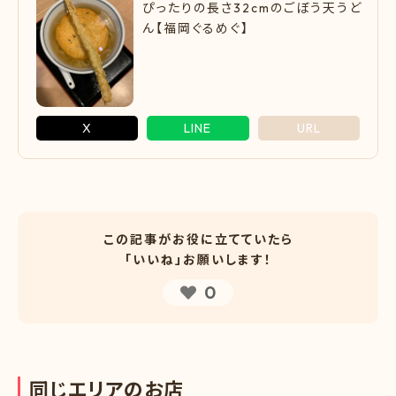
ぴったりの長さ32cmのごぼう天うど
ん【福岡ぐるめぐ】
X
LINE
URL
この記事がお役に立てていたら
「いいね」お願いします！
0
同
じ
エ
リ
ア
の
お
店