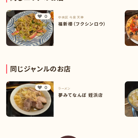
0
中央区
今泉
天神
福新楼（フクシンロウ）
同
じ
ジ
ャ
ン
ル
の
お
店
0
ラーメン
夢みてなんぼ 姪浜店