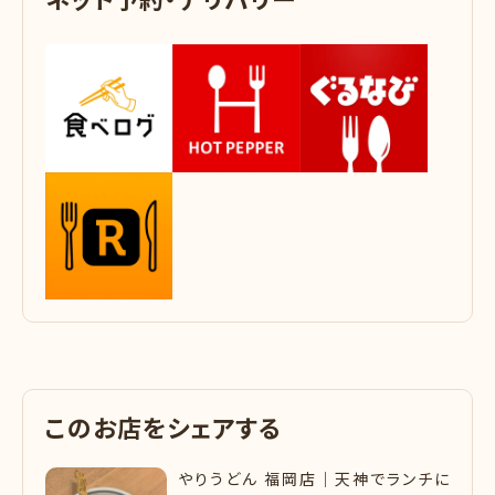
ネ
ッ
ト
予
約
・
デ
リ
バ
リ
ー
こ
の
お
店
を
シ
ェ
ア
す
る
やりうどん 福岡店｜天神でランチに