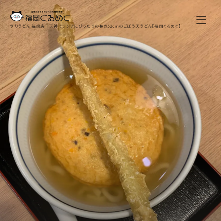
やりうどん 福岡店｜天神でランチにぴったりの長さ32cmのごぼう天うどん【福岡ぐるめぐ】