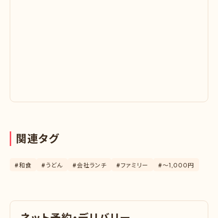
関
連
タ
グ
#和食
#うどん
#会社ランチ
#ファミリー
#〜1,000円