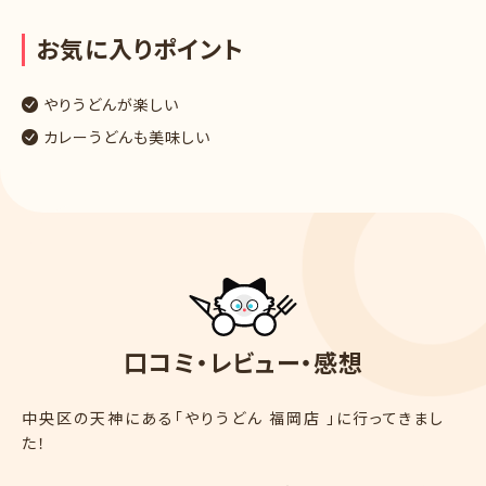
お
気
に
入
り
ポ
イ
ン
ト
やりうどんが楽しい
カレーうどんも美味しい
口
コ
ミ
・
レ
ビ
ュ
ー
・
感
想
中央区の天神にある「やりうどん 福岡店 」に行ってきまし
た！