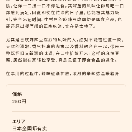
质，让你一口接一口不停进食。其深邃的风味让你每吃一口
都感到满足，因此即使在忙碌的日子里，也能被其魅力吸
引，完全忘记时间。中村屋的麻辣豆腐即便是即食产品，也
能还原出餐厅般的正宗味道，实在是太棒了。
尤其是喜欢麻辣豆腐独特风味的人，绝对不能错过这一款。
豆腐的滑嫩、香气扑鼻的肉末以及香料融合在一起，带来一
种既怀旧又新颖的味道，在口中扩散开来。这样的麻辣豆
腐，居然能在家轻松享受，真是见证了即食食品的进化。
在享用的过程中，辣味逐渐扩散，浓烈的辛辣感温暖着身
体，非常适合寒冷的季节。吃完后，满足感也格外强烈。与米
饭搭配也非常完美，淋在米饭上能让辣味和浓郁的口感更
加突出，刺激食欲。
価格
250円
即食麻辣豆腐给人一种味道不稳定的印象，但实际上吃过
之后，你会惊讶地发现：“这真的是即食的？”其完成度和正
宗感一定会让你大吃一惊。而且，它非常方便，忙碌的一天
エリア
中只需要加热几分钟，你就能享受到正宗的麻辣豆腐，这种
日本全国都有卖