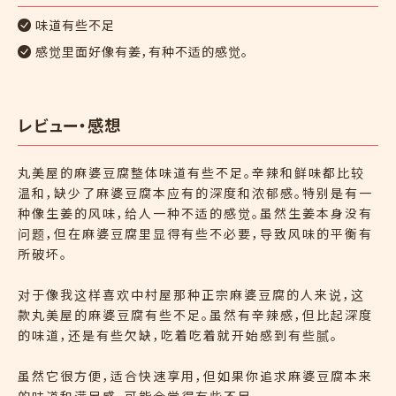
味道有些不足
感觉里面好像有姜，有种不适的感觉。
レビュー・感想
丸美屋的麻婆豆腐整体味道有些不足。辛辣和鲜味都比较
温和，缺少了麻婆豆腐本应有的深度和浓郁感。特别是有一
种像生姜的风味，给人一种不适的感觉。虽然生姜本身没有
问题，但在麻婆豆腐里显得有些不必要，导致风味的平衡有
所破坏。
对于像我这样喜欢中村屋那种正宗麻婆豆腐的人来说，这
款丸美屋的麻婆豆腐有些不足。虽然有辛辣感，但比起深度
的味道，还是有些欠缺，吃着吃着就开始感到有些腻。
虽然它很方便，适合快速享用，但如果你追求麻婆豆腐本来