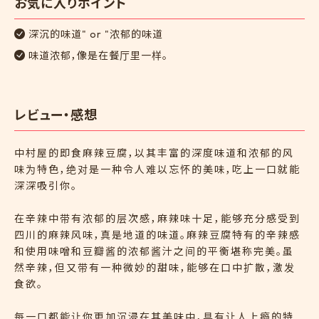
お気に入りポイント
深沉的味道" or "浓郁的味道
味道浓郁，像是在餐厅里一样。
レビュー・感想
中村屋的即食麻辣豆腐，以其丰富的深度味道和浓郁的风
味为特色，绝对是一种令人难以忘怀的美味，吃上一口就能
深深吸引你。
在辛辣中带有浓郁的层次感，麻辣味十足，能够充分感受到
四川的麻辣风味，真是地道的味道。麻辣豆腐特有的辛辣感
和使用味噌和豆瓣酱的浓郁酱汁之间的平衡堪称完美。虽
然辛辣，但又带有一种微妙的甜味，能够在口中扩散，激发
食欲。
每一口都能让你更加沉浸在其美味中，具有让人上瘾的特