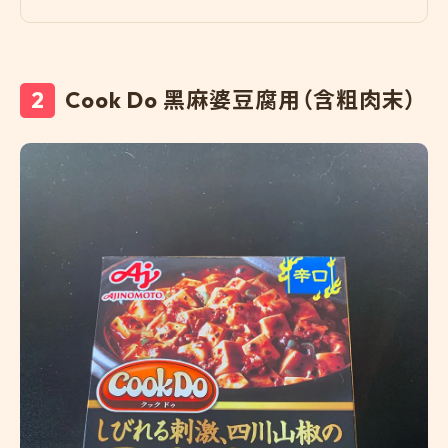
便捷性也是它的一大亮点。
今后购买即食麻辣豆腐时，我已经决定毫不犹豫地选择中
村屋。尤其是想在家享受正宗麻辣豆腐或者想品尝麻辣风
Cook Do 黑麻婆豆腐用（含粗肉末）
味的朋友，我强烈推荐。它太好吃了，以至于你会想反复吃，
因此我已经习惯储存它了。即便在忙碌的日子里，也能轻松
享用美味的菜肴，真是一个高满意度的产品。
对于那些想在家享受一点小奢侈的人来说，强烈建议试试
这款。吃过中村屋的即食麻辣豆腐后，你可能再也不想吃其
他品牌的了，它的美味一定会让你的餐桌更加丰富。