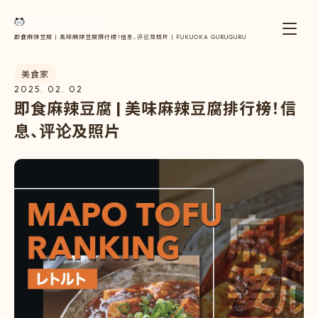
即食麻辣豆腐 | 美味麻辣豆腐排行榜！信息、评论及照片 | FUKUOKA GURUGURU
美食家
2025. 02. 02
即
食
麻
辣
豆
腐
|
美
味
麻
辣
豆
腐
排
行
榜
！
信
息
、
评
论
及
照
片