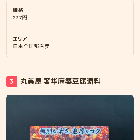
価格
237円
エリア
日本全国都有卖
丸美屋 奢华麻婆豆腐调料