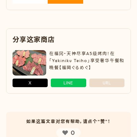
分
享
这
家
商
店
在福冈・天神尽享A5级烤肉！在
「Yakiniku Teiho」享受奢华午餐和
晚餐【福岡ぐるめぐ】
X
LINE
URL
如果这篇文章对您有帮助，请点个“赞”！
0