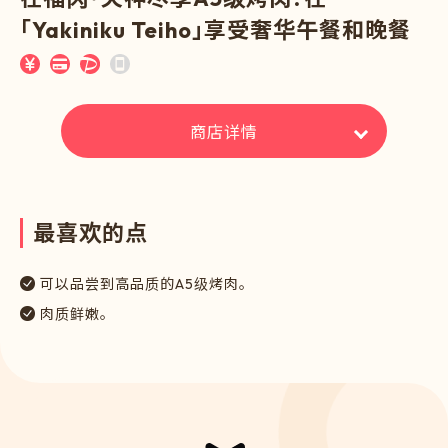
「Yakiniku Teiho」享受奢华午餐和晚餐
商店详情
最
喜
欢
的
点
可以品尝到高品质的A5级烤肉。
肉质鲜嫩。