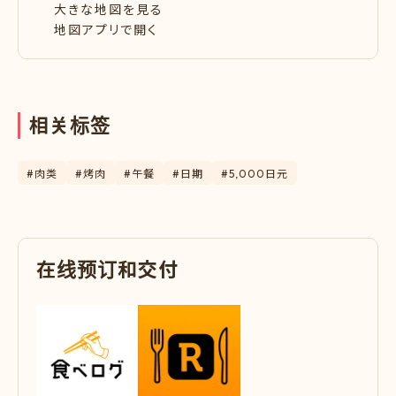
大きな地図を見る
地図アプリで開く
相
关
标
签
#肉类
#烤肉
#午餐
#日期
#5,000日元
在
线
预
订
和
交
付