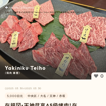
在福冈・天神尽享A5级烤肉！在「Yakiniku Teiho」享受奢华午餐和晚餐【福岡ぐるめぐ】
Yakiniku Teiho
（焼肉 鼎豐）
0
2025. 03. 30
2025. 03. 30
5,000日元
中央区 / 大名 / 天神 / 赤坂
在福冈・天神尽享A5级烤肉！在