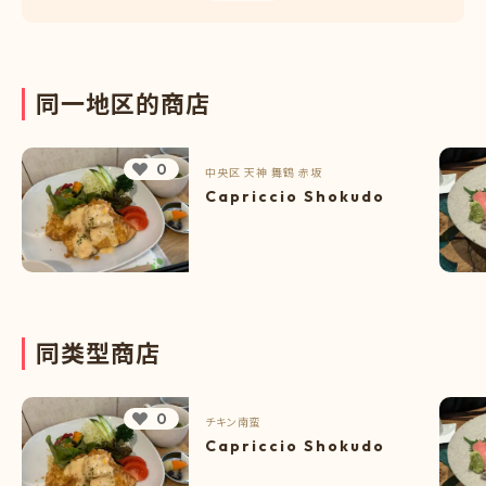
同
一
地
区
的
商
店
0
中央区
天神
舞鶴
赤坂
Capriccio Shokudo
同
类
型
商
店
0
チキン南蛮
Capriccio Shokudo