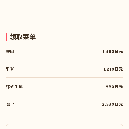
领
取
菜
单
腰肉
1,650日元
里脊
1,210日元
韩式牛排
990日元
噶里
2,530日元