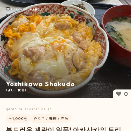
부드러운 계란이 일품! 아카사카의 토리료리 요시카와 식당에서 먹은 오야코돈 런치.【福岡
ぐるめぐ】
Yoshikawa Shokudo
（よし川食堂）
0
2025. 02. 26
2025. 02. 26
〜1,000엔
츄오구 / 舞鶴 / 赤坂
부드러운 계란이 일품! 아카사카의 토리