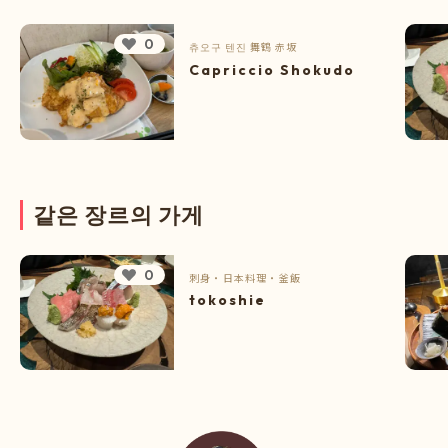
0
츄오구
텐진
舞鶴
赤坂
Capriccio Shokudo
같
은
장
르
의
가
게
0
刺身
・
日本料理
・
釜飯
tokoshie