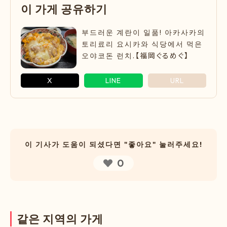
이
가
게
공
유
하
기
부드러운 계란이 일품! 아카사카의
토리료리 요시카와 식당에서 먹은
오야코돈 런치.【福岡ぐるめぐ】
X
LINE
URL
이 기사가 도움이 되셨다면 "좋아요" 눌러주세요!
0
같
은
지
역
의
가
게