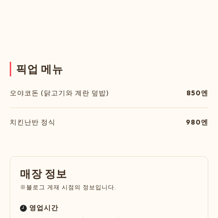
픽
업
메
뉴
오야코돈 (닭고기와 계란 덮밥)
850엔
치킨난반 정식
980엔
매
장
정
보
※블로그 게재 시점의 정보입니다.
영업시간