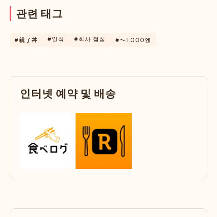
관
련
태
그
#일식
#회사 점심
#親子丼
#〜1,000엔
인
터
넷
예
약
및
배
송