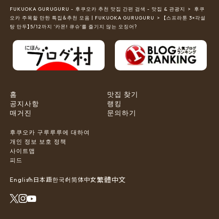
FUKUOKA GURUGURU - 후쿠오카 추천 맛집 간편 검색 - 맛집 & 관광지
후쿠
오카 주목할 만한 특집＆추천 모음 | FUKUOKA GURUGURU
【스프라툰 3×각설
탕 만두】5/12까지 ‘카몬! 큐슈’를 즐기지 않는 오징어?
홈
맛집 찾기
공지사항
랭킹
매거진
문의하기
후쿠오카 구루루루에 대하여
개인 정보 보호 정책
사이트맵
피드
繁體中文
한국어
简体中文
English
日本語