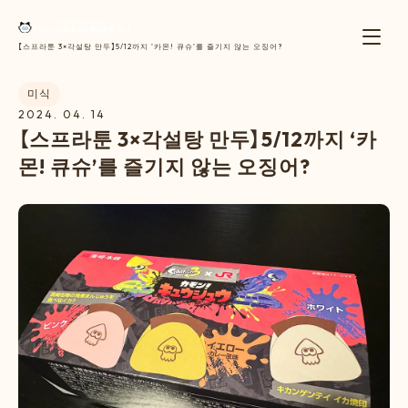
【스프라툰 3×각설탕 만두】5/12까지 '카몬! 큐슈'를 즐기지 않는 오징어?
미식
2024. 04. 14
【
스
프
라
툰
3
×
각
설
탕
만
두
】
5
/
1
2
까
지
‘
카
몬
!
큐
슈
’
를
즐
기
지
않
는
오
징
어
?