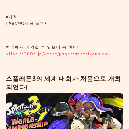
◾️가격
1,980엔(세금 포함)
여기에서 예약할 수 있으니 꼭 한번!
https://0806.jp/event/page/tabeteikanaika/
스
플
래
툰
3
의
세
계
대
회
가
처
음
으
로
개
최
되
었
다
!