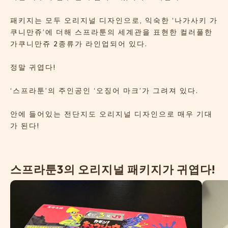
패키지는 모두 오리지널 디자인으로, 익숙한 ‘나가사키 가
쿠니만쥬’에 더해 스프라툰의 세계관을 표현한 컬러풀한
가쿠니만쥬 2종류가 라인업되어 있다.
정말 귀엽다!
‘스프라툰’의 주인공인 ‘오징어 마크’가 그려져 있다.
안에 들어있는 전단지도 오리지널 디자인으로 매우 기대
가 된다!
스
프
라
툰
3
의
오
리
지
널
패
키
지
가
귀
엽
다
!