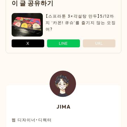
이 글 공유하기
【스프라툰 3×각설탕 만두】5/12까
지 ‘카몬! 큐슈’를 즐기지 않는 오징
어?
X
LINE
URL
JIMA
웹 디자이너・디렉터